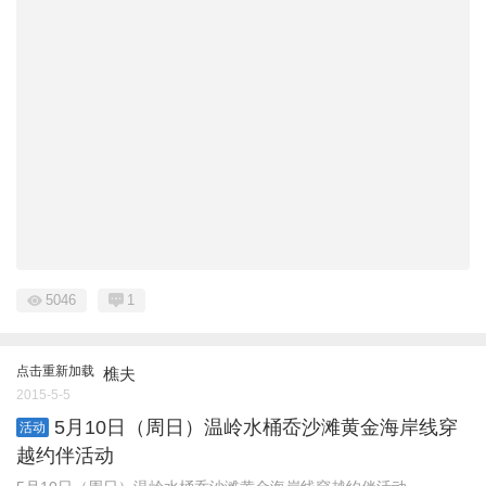
5046
1
点击重新加载
樵夫
2015-5-5
5月10日（周日）温岭水桶岙沙滩黄金海岸线穿
活动
越约伴活动