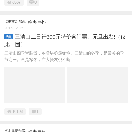
8687
0
点击重新加载
樵夫户外
2015-12-15
三清山二日行399元特价含门票、元旦出发!（仅
活动
此一团）
三清山四季皆胜景，冬雪堪称最销魂。三清山的冬季，是最美的季
节之一。虽是寒冬，广大摄友仍不断 ...
10108
1
点击重新加载
樵夫户外