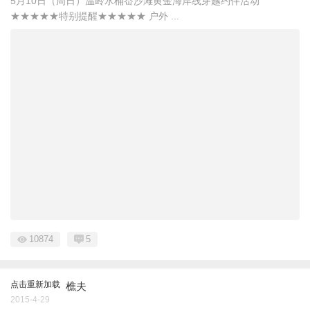
5月10日（周日）温岭水桶岙沙滩黄金海岸线穿越约伴活动
★★★★★特别提醒★★★★★ 户外 ...
10874
5
点击重新加载
樵夫
2015-4-29