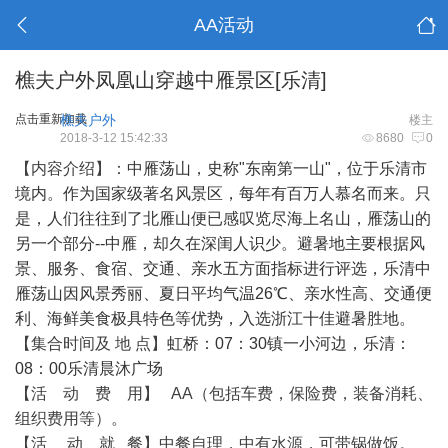
AA活动
樵夫户外凤凰山穿越中雁景区[乐清]
点击重新加载
樵夫户外
楼主
2018-3-12 15:42:33
8680
0
【内容介绍】：
中雁荡山，史称"东南第一山"，位于乐清市
境内。作为国家级著名风景区，每年有百万人慕名而来。只
是，人们往往到了北雁山便已感叹览尽海上名山，
雁荡山
的
另一个部分--中雁，却久在深闺人识少。避暑地主要根据风
景、服务、食宿、交通、亲水五方面指标进行评选，乐清中
雁荡山因风景秀丽、夏日平均气温26℃、亲水性高、交通便
利、海鲜美食极具特色等优势，入选浙江十佳避暑胜地。
【集合时间及 地 点】
虹桥：07：30镇一小河边，乐清：
08：00乐清晨沐广场
【活 动 费 用】 AA（包括车费，保险费，装备消耗、
组织费用等）。
【活 动 就 餐】中餐自理，中有水源，可带锅做饭。