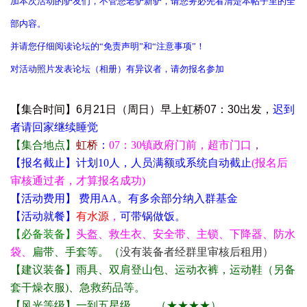
加本次活动的驴友们，不管您老驴新驴，请您务必先看清楚本帖子里的全
部内容。
并请您仔细阅读论坛的“免责声明”和“注意事项”！
对活动照片发表论坛（相册）有异议者，请勿报名参加
【集合时间】6月21日（周日）早上
虹桥
07：30
出发，
迟到
者请回家继续睡觉
【集合地点】
虹桥
：
07：30镇政府门前，超市门口
，
【报名截止】计划10人，人员满额或系统自动截止
(报名后
审核通过者，才算报名成功)
【活动费用】 费用AA。有多余部分纳入群基金
【活动就餐】
有水源
，
可带锅做饭。
【必备装备】
头盔、救生衣、安全带、主锁、下降器、防水
袋、
扁带、手套等。（
没有装备者经群里审核后租用）
【建议装备】雨具、双肩登山包、运动衣裤，运动鞋（另备
套干燥衣服
)
、急救药品等。
【风光等级】一到五星级
（
★★★★
）