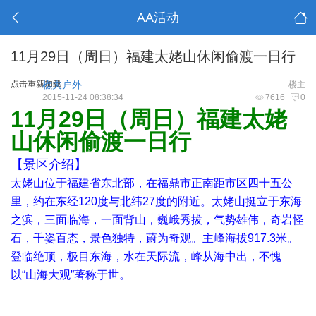
AA活动
11月29日（周日）福建太姥山休闲偷渡一日行
点击重新加载
樵夫户外
楼主
2015-11-24 08:38:34
7616
0
11月29日（周日）福建太姥
山休闲偷渡一日行
【景区介绍】
太姥山位于福建省东北部，在福鼎市正南距市区四十五公
里，约在东经120度与北纬27度的附近。太姥山挺立于东海
之滨，三面临海，一面背山，巍峨秀拔，气势雄伟，奇岩怪
石，千姿百态，景色独特，蔚为奇观。主峰海拔917.3米。
登临绝顶，极目东海，水在天际流，峰从海中出，不愧
以“山海大观”著称于世。