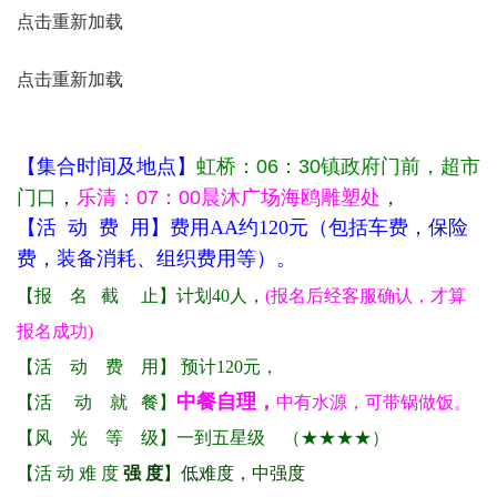
点击重新加载
点击重新加载
【集合时间及地点】
虹桥：06：30镇政府门前，超市
门口
，
乐清：07：00晨沐广场海鸥雕塑处
，
【活 动 费 用】费用AA约120元（包括车费，保险
费，装备消耗、组织费用等）。
【报 名 截 止】计划40人，
(报名后经客服确认，才算
报名成功)
【活 动 费 用】 预计120元，
中餐自理，
【活 动 就 餐】
中有
水源，可带锅做饭。
【风 光 等 级】一到五星级 （★★★★）
【活 动 难 度
强 度
】低难度，中强度