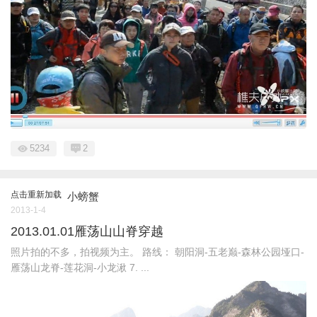
5234
2
点击重新加载
小螃蟹
2013-1-4
2013.01.01雁荡山山脊穿越
照片拍的不多，拍视频为主。 路线： 朝阳洞-五老巅-森林公园垭口-
雁荡山龙脊-莲花洞-小龙湫 7. ...