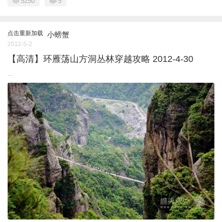
5250
5
点击重新加载
小螃蟹
2012-5-2
【高清】环雁荡山方洞丛林穿越攻略 2012-4-30
...