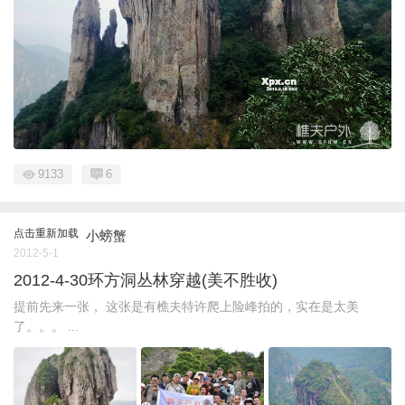
9133
6
点击重新加载
小螃蟹
2012-5-1
2012-4-30环方洞丛林穿越(美不胜收)
提前先来一张， 这张是有樵夫特许爬上险峰拍的，实在是太美
了。。。 ...