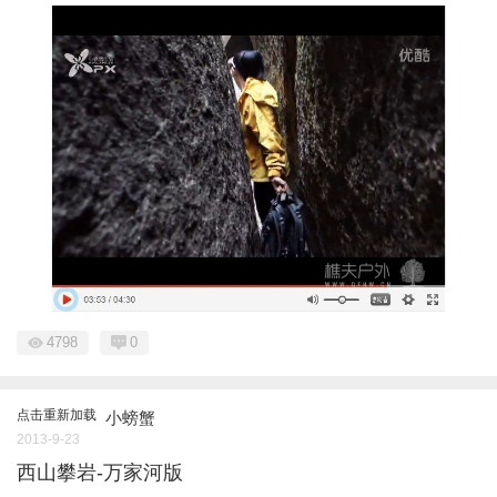
4798
0
点击重新加载
小螃蟹
2013-9-23
西山攀岩-万家河版