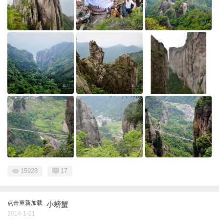
15928
17
点击重新加载
小螃蟹
2014-1-21