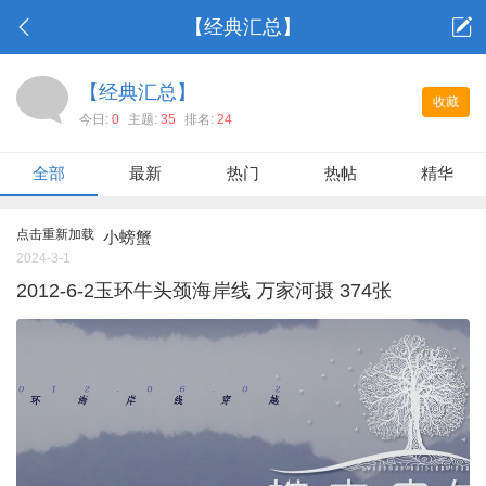
【经典汇总】
【经典汇总】
收藏
今日:
0
主题:
35
排名:
24
全部
最新
热门
热帖
精华
点击重新加载
小螃蟹
2024-3-1
2012-6-2玉环牛头颈海岸线 万家河摄 374张