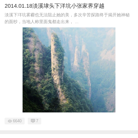
2014.01.18淡溪埭头下洋坑小张家界穿越
淡溪下垟坑雾霾也无法阻止她的美，多次辛苦探路终于揭开她神秘
的面纱，当地人称里面鬼都走出来， ...
6640
7