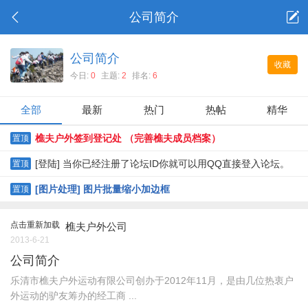
公司简介
公司简介
收藏
今日:
0
主题:
2
排名:
6
全部
最新
热门
热帖
精华
樵夫户外签到登记处 （完善樵夫成员档案）
置顶
[登陆] 当你已经注册了论坛ID你就可以用QQ直接登入论坛。
置顶
[图片处理] 图片批量缩小加边框
置顶
点击重新加载
樵夫户外公司
2013-6-21
公司简介
乐清市樵夫户外运动有限公司创办于2012年11月，是由几位热衷户
外运动的驴友筹办的经工商 ...