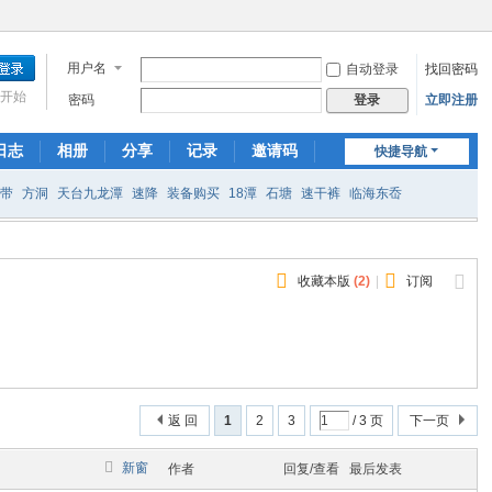
用户名
自动登录
找回密码
开始
密码
立即注册
登录
日志
相册
分享
记录
邀请码
快捷导航
扁带
方洞
天台九龙潭
速降
装备购买
18潭
石塘
速干裤
临海东岙
收藏本版
(
2
)
|
订阅
返 回
1
2
3
/ 3 页
下一页
新窗
作者
回复/查看
最后发表