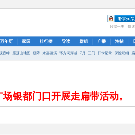
只需一步，快速
万年历
家园
排行榜
导读
群组
广播
淘帖
观音峰
雁荡山地图
桥降
永嘉藤溪
环方洞穿越
7月
三门
打卡记录
保险明细
岸线
乐清十里峡谷
广场银都门口开展走扁带活动。