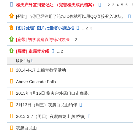
夫
樵夫户外签到登记处 （完善樵夫成员档案）
...
2
3
4
5
6
..
户
[登陆] 当你已经注册了论坛ID你就可以用QQ直接登入论坛。
外
[图片处理] 图片批量缩小加边框
...
2
3
[扁带] 初学者建议与练习方法
...
2
[扁带] 走扁带介绍
...
2
版块主题
2014-4-17 走编带教学活动
Above Cascade Falls
2013年4月16日 樵夫户外店门口走扁带。
3月13日（周三）夜爬白龙山约伴
2013-3-7（周四）夜爬白龙山[虹桥镇]
夜爬白龙山