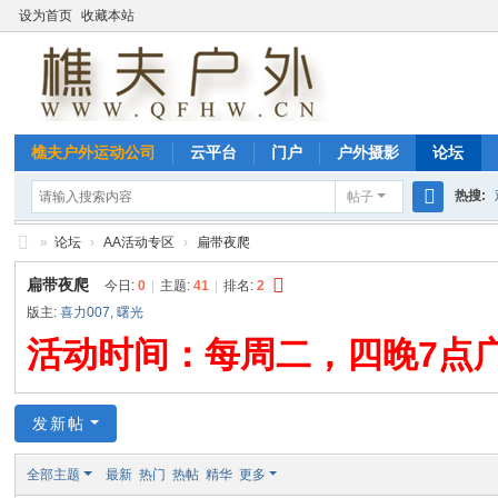
设为首页
收藏本站
樵夫户外运动公司
云平台
门户
户外摄影
论坛
热搜:
帖子
搜
»
论坛
›
AA活动专区
›
扁带夜爬
玉环海
索
雁
扁带夜爬
今日:
0
|
主题:
41
|
排名:
2
荡
版主:
喜力007
,
曙光
山
活动时间：每周二，四晚7点
户
外
发新帖
--
樵
全部主题
最新
热门
热帖
精华
更多