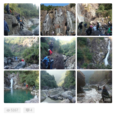
10图
5167
4