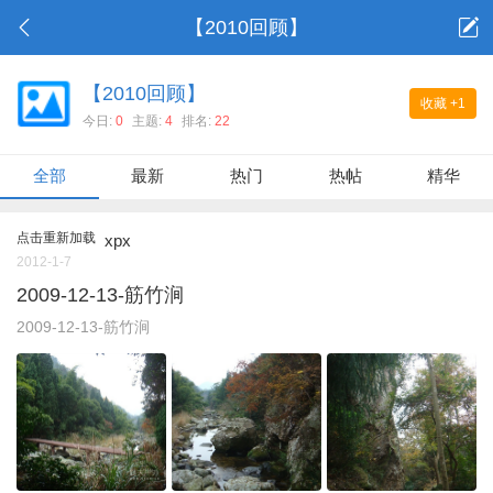
【2010回顾】
【2010回顾】
收藏
+1
今日:
0
主题:
4
排名:
22
全部
最新
热门
热帖
精华
点击重新加载
xpx
2012-1-7
2009-12-13-筋竹涧
2009-12-13-筋竹涧